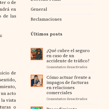
ter o de
General
endrá en
o de las
Reclamaciones
Últimos posts
s:
¿Qué cubre el seguro
en caso de un
accidente de tráfico?
Comentarios desactivados
en
¿Qué
uicio de
Cómo actuar frente a
cubre
sentido,
impagos de facturas
el
amiento,
en relaciones
seguro
en
comerciales
 un acto
caso
Comentarios desactivados
en
la vista
de
Cómo
un
eturas o
actuar