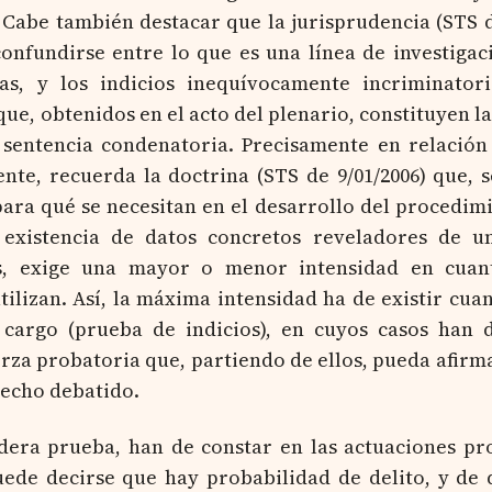
 Cabe también destacar que la jurisprudencia (STS d
confundirse entre lo que es una línea de investigac
s, y los indicios inequívocamente incriminatori
ue, obtenidos en el acto del plenario, constituyen l
sentencia condenatoria. Precisamente en relación
ente, recuerda la doctrina (STS de 9/01/2006) que, 
 para qué se necesitan en el desarrollo del procedimi
a existencia de datos concretos reveladores de 
les, exige una mayor o menor intensidad en cuan
tilizan. Así, la máxima intensidad ha de existir cua
cargo (prueba de indicios), en cuyos casos han d
rza probatoria que, partiendo de ellos, pueda afirma
hecho debatido.
dera prueba, han de constar en las actuaciones pr
puede decirse que hay probabilidad de delito, y de