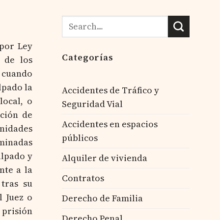
 por Ley
Categorías
 de los
y cuando
lpado la
Accidentes de Tráfico y
local, o
Seguridad Vial
ción de
Accidentes en espacios
unidades
públicos
minadas
ulpado y
Alquiler de vivienda
nte a la
Contratos
tras su
l Juez o
Derecho de Familia
 prisión
Derecho Penal