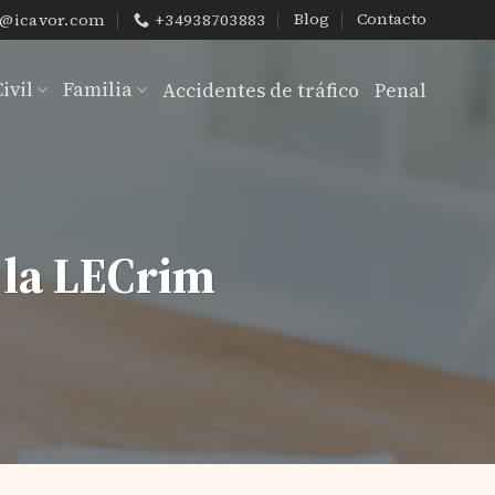
Blog
Contacto
o@icavor.com
+34938703883
ivil
Familia
Accidentes de tráfico
Penal
e la LECrim