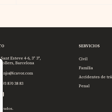
TO
SERVICIOS
 Sant Esteve 4-6, 3º 3ª,
Civil
nollers, Barcelona
Familia
ranjo@icavor.com
Accidentes de trá
) 93 870 38 83
Penal
ervados.