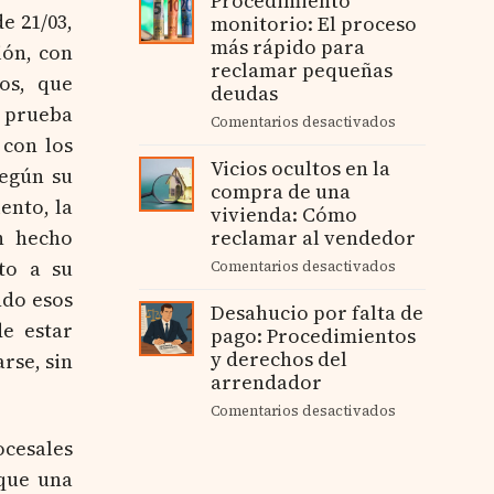
Procedimiento
accidente
e 21/03,
monitorio: El proceso
frente
de
más rápido para
a
ión, con
tráfico?
impagos
reclamar pequeñas
os, que
de
deudas
facturas
a prueba
Comentarios desactivados
en
en
 con los
Procedimient
relaciones
Vicios ocultos en la
monitorio:
según su
comerciales
compra de una
El
ento, la
vivienda: Cómo
proceso
más
reclamar al vendedor
un hecho
rápido
to a su
Comentarios desactivados
en
para
Vicios
ndo esos
reclamar
Desahucio por falta de
ocultos
pequeñas
e estar
pago: Procedimientos
en
deudas
y derechos del
la
rse, sin
compra
arrendador
de
Comentarios desactivados
en
una
Desahucio
vivienda:
ocesales
por
Cómo
 que una
falta
reclamar