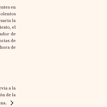
entes en
iolentos
saria la
esto, el
gador de
ncias de
 hora de
via a la
ón de la
ena.