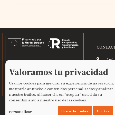
CONTAC
Avd.
08402 Gra
Valoramos tu privacidad
pna
Usamos cookies para mejorar su experiencia de navegación,
(+34
mostrarle anuncios o contenidos personalizados y analizar
nuestro tráfico. Al hacer clic en “Aceptar” usted da su
consentimiento a nuestro uso de las cookies.
Pedro Naranjo Encinas
©
2026. Todos los derechos res
Personalizar
Descartar todas
Aceptar