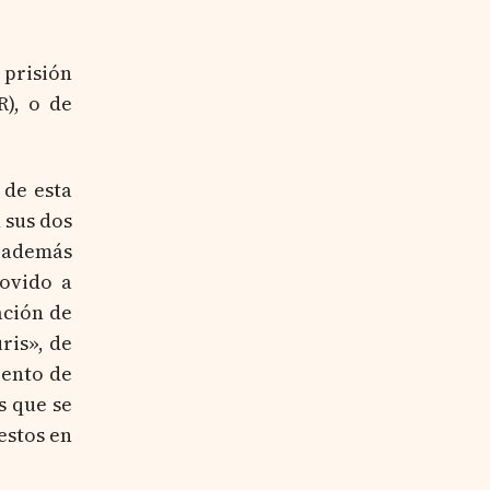
de
al
pago:
vendedor
Procedimient
 prisión
y
derechos
R), o de
del
arrendador
 de esta
 sus dos
, además
movido a
ación de
ris», de
iento de
s que se
uestos en